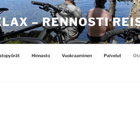
LAX – RENNOSTI REI
topyörät
Hinnasto
Vuokraaminen
Palvelut
Ota