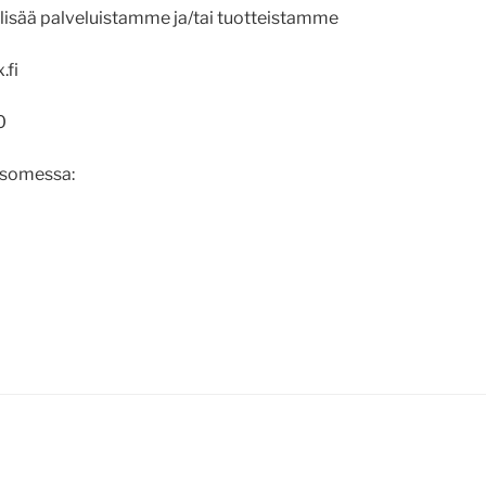
y lisää palveluistamme ja/tai tuotteistamme
.fi
0
 somessa:
m