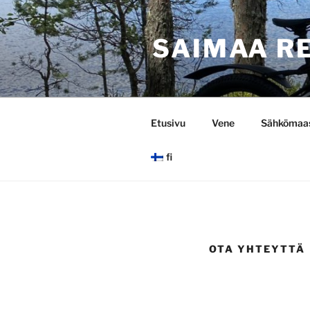
Siirry
sisältöön
SAIMAA RE
Etusivu
Vene
Sähkömaas
fi
OTA YHTEYTTÄ